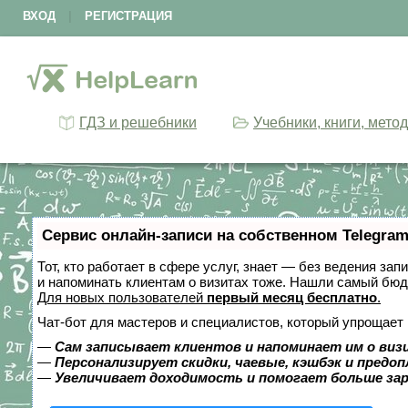
ВХОД
|
РЕГИСТРАЦИЯ
ГДЗ и решебники
Учебники, книги, мето
Сервис онлайн-записи на собственном Telegram
Тот, кто работает в сфере услуг, знает — без ведения зап
и напоминать клиентам о визитах тоже. Нашли самый бю
Для новых пользователей
первый месяц бесплатно
.
Чат-бот для мастеров и специалистов, который упрощает 
—
Сам записывает клиентов и напоминает им о виз
—
Персонализирует скидки, чаевые, кэшбэк и предо
—
Увеличивает доходимость и помогает больше за