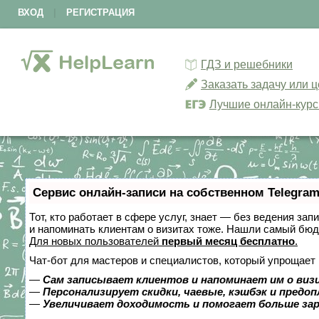
ВХОД
|
РЕГИСТРАЦИЯ
ГДЗ и решебники
Заказать задачу или 
Лучшие онлайн-кур
Сервис онлайн-записи на собственном Telegram
Тот, кто работает в сфере услуг, знает — без ведения зап
и напоминать клиентам о визитах тоже. Нашли самый бю
Для новых пользователей
первый месяц бесплатно
.
Чат-бот для мастеров и специалистов, который упрощает 
—
Сам записывает клиентов и напоминает им о виз
—
Персонализирует скидки, чаевые, кэшбэк и предо
—
Увеличивает доходимость и помогает больше за