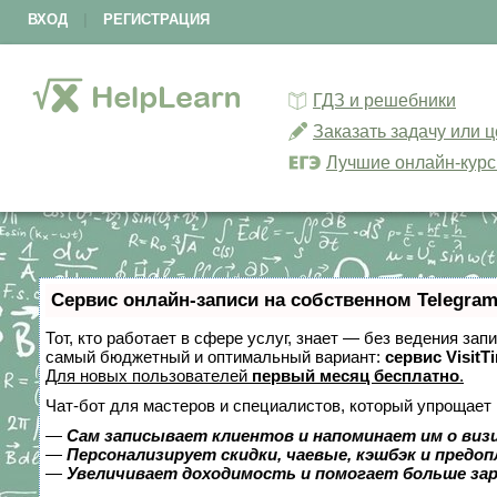
ВХОД
|
РЕГИСТРАЦИЯ
ГДЗ и решебники
Заказать задачу или 
Лучшие онлайн-кур
Сервис онлайн-записи на собственном Telegram
Тот, кто работает в сфере услуг, знает — без ведения за
самый бюджетный и оптимальный вариант:
сервис VisitT
Для новых пользователей
первый месяц бесплатно
.
Чат-бот для мастеров и специалистов, который упрощает 
—
Сам записывает клиентов и напоминает им о виз
—
Персонализирует скидки, чаевые, кэшбэк и предо
—
Увеличивает доходимость и помогает больше за