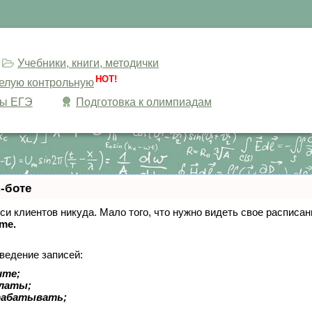
Учебники, книги, методички
HOT!
целую контрольную
сы ЕГЭ
Подготовка к олимпиадам
-боте
писи клиентов никуда. Мало того, что нужно видеть свое расписа
ime.
ведение записей:
ите;
платы;
рабатывать;