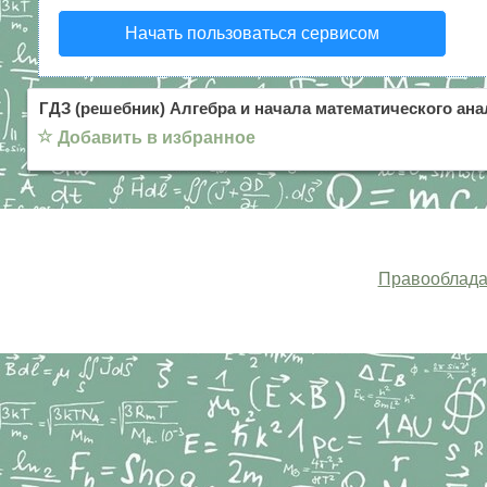
Начать пользоваться сервисом
ГДЗ (решебник) Алгебра и начала математического ана
☆
Добавить в избранное
Правооблада