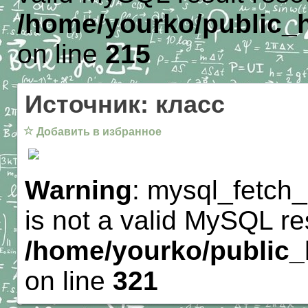
/home/yourko/public_h
on line
215
Источник: класс
☆
Добавить в избранное
Warning
: mysql_fetch_
is not a valid MySQL re
/home/yourko/public_h
on line
321