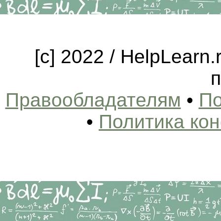
[c] 2022 / HelpLearn
п
Правообладателям
•
По
•
Политика ко