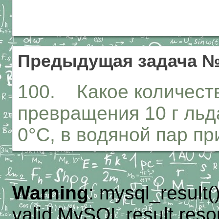
Предыдущая задача №
100. Какое количеств
превращения 10 г льд
0°С, в водяной пар пр
Warning
: mysql_result(
valid MySQL result reso