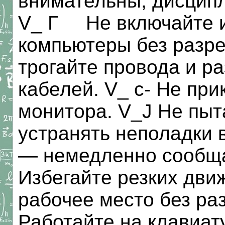
внимательны, дисцип
V_ Г Не включайте и
компьютеры без разре
трогайте провода и р
кабелей. V_ с- Не при
монитора. V_J Не пыт
устранять неполадки 
— немедленно сообща
Избегайте резких дви
рабочее место без ра
Работайте на клавиат