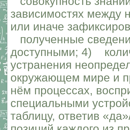
совокупность знаний
зависимостях между н
или иначе зафиксиров
полученные сведени
доступными; 4) коли
устранения неопреде
окружающем мире и п
нём процессах, восп
специальными устрой
таблицу, ответив «да»
позиций каждого из 