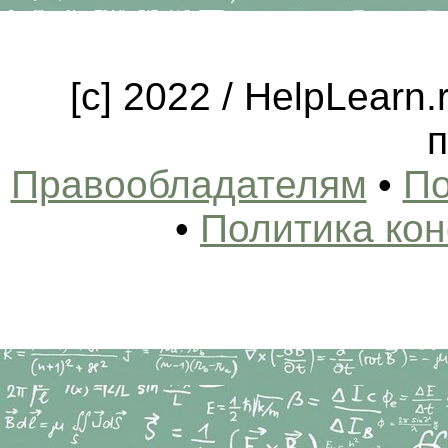
[c] 2022 / HelpLearn
п
Правообладателям
•
По
•
Политика ко