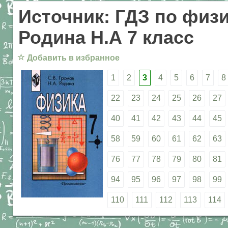
Источник: ГДЗ по физи
Родина Н.А 7 класс
☆
Добавить в избранное
1
2
3
4
5
6
7
8
22
23
24
25
26
27
40
41
42
43
44
45
58
59
60
61
62
63
76
77
78
79
80
81
94
95
96
97
98
99
110
111
112
113
114