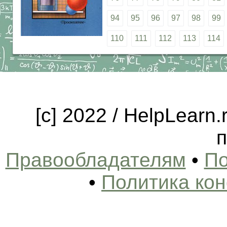
94
95
96
97
98
99
110
111
112
113
114
[c] 2022 / HelpLearn
п
Правообладателям
•
По
•
Политика ко