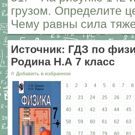
грузом. Определите ц
Чему равны сила тяжес
Источник: ГДЗ по физи
Родина Н.А 7 класс
☆
Добавить в избранное
1
2
3
4
5
6
7
8
22
23
24
25
26
27
40
41
42
43
44
45
58
59
60
61
62
63
76
77
78
79
80
81