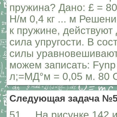
пружина? Дано: £ = 80
Н/м 0,4 кг ... м Решен
к пружине, действуют 
сила упругости. В сос
силы уравновешивают 
можем записать: Fynp 
л;=МД°м = 0,05 м. 80 О
Следующая задача №
51. На рисунке 142 