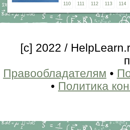
110
111
112
113
114
[c] 2022 / HelpLearn
п
Правообладателям
•
По
•
Политика ко