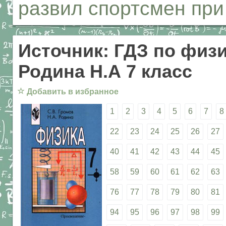
развил спортсмен при
Источник: ГДЗ по физи
Родина Н.А 7 класс
☆
Добавить в избранное
1
2
3
4
5
6
7
8
22
23
24
25
26
27
40
41
42
43
44
45
58
59
60
61
62
63
76
77
78
79
80
81
94
95
96
97
98
99