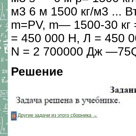
м3 6 м 1500 кг/м3 ... 
m=PV, m— 1500-30 кг =
= 450 000 H, Л = 450 0
N = 2 700000 Дж —75Q 
Решение
Другие задачи из этого сборника →