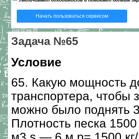
Начать пользоваться сервисом
Задача №65
Условие
65. Какую мощность д
транспортера, чтобы з
можно было поднять 3
Плотность песка 1500 к
м3 s — 6 м р= 1500 кг