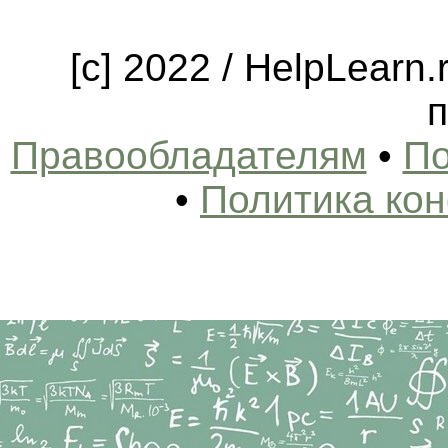
[c] 2022 / HelpLearn
п
Правообладателям
•
По
•
Политика ко