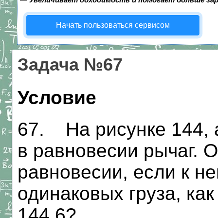
Начать пользоваться сервисом
Задача №67
Условие
67. На рисунке 144,
в равновесии рычаг. О
равновесии, если к н
одинаковых груза, как
144,6?