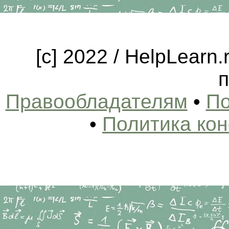
[c] 2022 / HelpLearn
п
Правообладателям
•
По
•
Политика ко