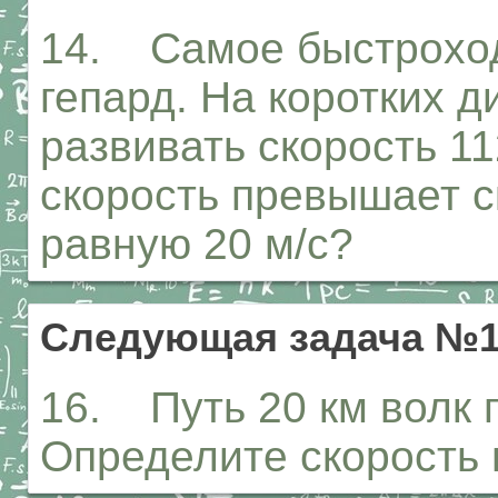
14. Самое быстрохо
гепард. На коротких 
развивать скорость 11
скорость превышает с
равную 20 м/с?
Следующая задача №
16. Путь 20 км волк п
Определите скорость 