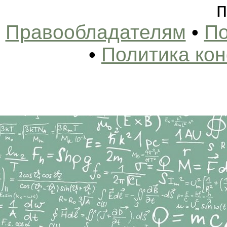
п
Правообладателям
•
По
•
Политика ко