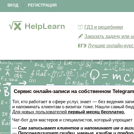
ВХОД
|
РЕГИСТРАЦИЯ
ГДЗ и решебники
Заказать задачу или 
Лучшие онлайн-кур
Сервис онлайн-записи на собственном Telegram
Тот, кто работает в сфере услуг, знает — без ведения зап
и напоминать клиентам о визитах тоже. Нашли самый бю
Для новых пользователей
первый месяц бесплатно
.
Чат-бот для мастеров и специалистов, который упрощает 
—
Сам записывает клиентов и напоминает им о виз
—
Персонализирует скидки, чаевые, кэшбэк и предо