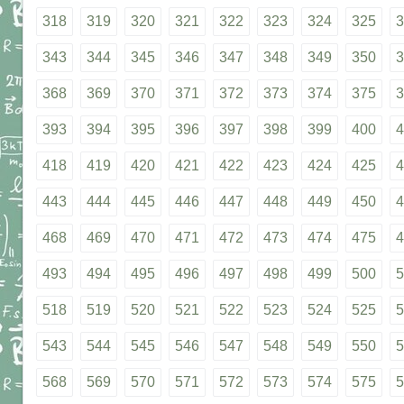
318
319
320
321
322
323
324
325
3
343
344
345
346
347
348
349
350
3
368
369
370
371
372
373
374
375
3
393
394
395
396
397
398
399
400
4
418
419
420
421
422
423
424
425
4
443
444
445
446
447
448
449
450
4
468
469
470
471
472
473
474
475
4
493
494
495
496
497
498
499
500
5
518
519
520
521
522
523
524
525
5
543
544
545
546
547
548
549
550
5
568
569
570
571
572
573
574
575
5