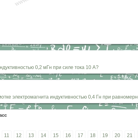
индуктивностью 0,2 мГн при силе тока 10 А?
отке электромагнита индуктивностью 0,4 Гн при равномерно
асс
11
12
13
14
15
16
17
18
19
20
21