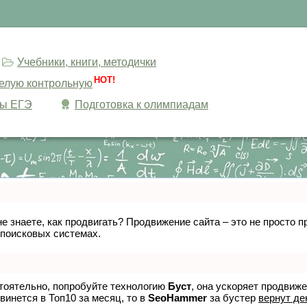
Учебники, книги, методички
HOT!
целую контрольную
сы ЕГЭ
Подготовка к олимпиадам
не знаете, как продвигать? Продвижение сайта – это не просто
 поисковых системах.
стоятельно, попробуйте технологию
Буст
, она ускоряет продвиж
винется в Топ10 за месяц, то в
SeoHammer
за бустер
вернут де