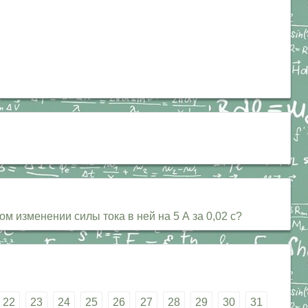
м изменении силы тока в ней на 5 А за 0,02 с?
22
23
24
25
26
27
28
29
30
31