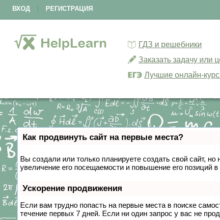
ВХОД
|
РЕГИСТРАЦИЯ
ГДЗ и решебники
Заказать задачу или 
Лучшие онлайн-кур
Как продвинуть сайт на первые места?
Вы создали или только планируете создать свой сайт, но 
увеличение его посещаемости и повышение его позиций в
Ускорение продвижения
Если вам трудно попасть на первые места в поиске само
течение первых 7 дней. Если ни один запрос у вас не прод