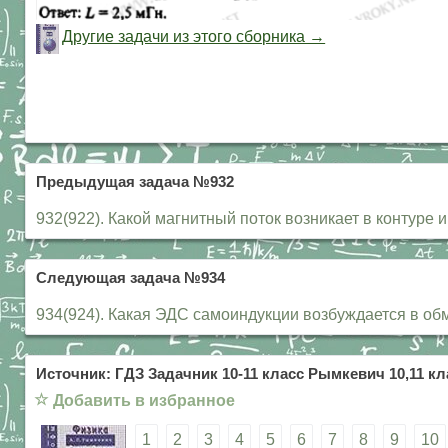
Другие задачи из этого сборника →
Предыдущая задача №932
932(922). Какой магнитный поток возникает в контуре 
Следующая задача №934
934(924). Какая ЭДС самоиндукции возбуждается в обм
Источник: ГДЗ Задачник 10-11 класс Рымкевич 10,11 кл
☆
Добавить в избранное
1
2
3
4
5
6
7
8
9
10