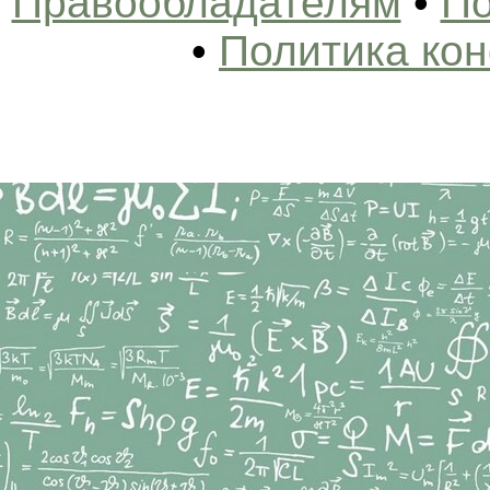
Правообладателям
•
По
•
Политика ко