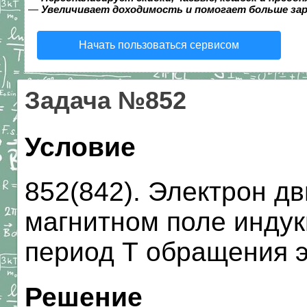
—
Увеличивает доходимость и помогает больше за
Начать пользоваться сервисом
Задача №852
Условие
852(842). Электрон д
магнитном поле индук
период Т обращения э
Решение