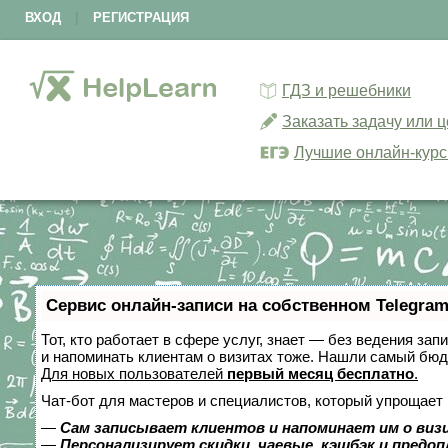
ВХОД
|
РЕГИСТРАЦИЯ
ГДЗ и решебники
Заказать задачу или 
Лучшие онлайн-кур
Сервис онлайн-записи на собственном Telegram
Тот, кто работает в сфере услуг, знает — без ведения зап
и напоминать клиентам о визитах тоже. Нашли самый бю
Для новых пользователей
первый месяц бесплатно
.
Чат-бот для мастеров и специалистов, который упрощает 
—
Сам записывает клиентов и напоминает им о виз
—
Персонализирует скидки, чаевые, кэшбэк и предо