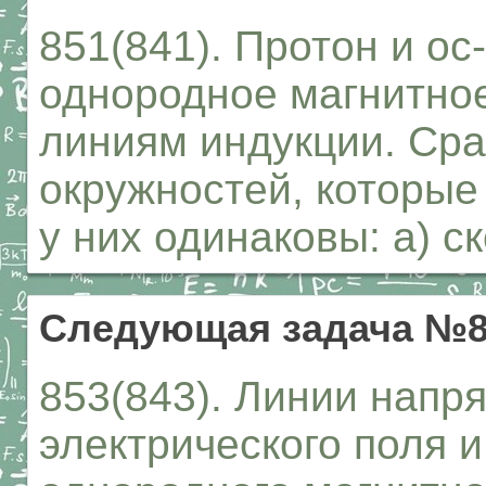
851(841). Протон и ос
однородное магнитно
линиям индукции. Ср
окружностей, которые
у них одинаковы: а) ск
Следующая задача №8
853(843). Линии напр
электрического поля 