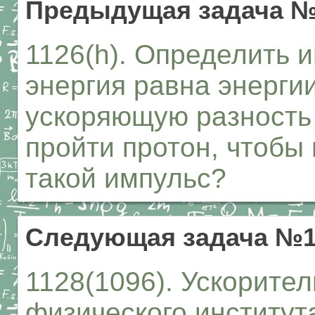
Предыдущая задача №
1126(h). Определить и
энергия равна энергии
ускоряющую разность
пройти протон, чтобы
такой импульс?
Следующая задача №1
1128(1096). Ускорите
физического институт