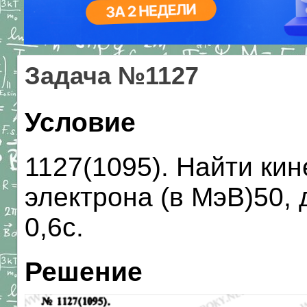
Задача №1127
Условие
1127(1095). Найти ки
электрона (в МэВ)50,
0,6с.
Решение