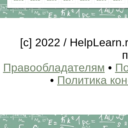
[c] 2022 / HelpLearn
п
Правообладателям
•
По
•
Политика ко