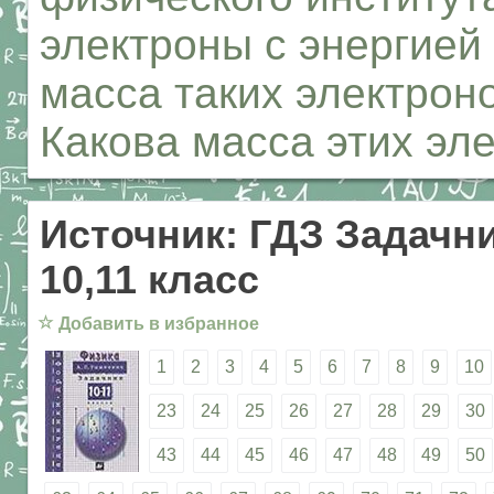
электроны с энергией 
масса таких электрон
Какова масса этих элек
Источник: ГДЗ Задачни
10,11 класс
☆
Добавить в избранное
1
2
3
4
5
6
7
8
9
10
23
24
25
26
27
28
29
30
43
44
45
46
47
48
49
50