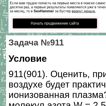
Если вам трудно попасть на первые места в поиске само
десятки раз, а первые результаты появляются уже в течен
за месяц, то в
SeoHammer
за бустер
вернут деньги.
Начать продвижение сайта
Задача №911
Условие
911(901). Оценить, пр
воздухе будет практи
ионизованная плазма
молекул азота W = 2,5