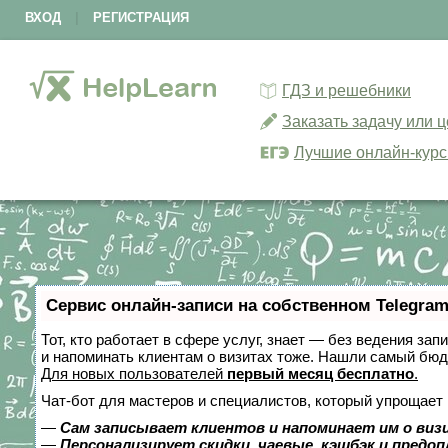
ВХОД
|
РЕГИСТРАЦИЯ
ГДЗ и решебники
Заказать задачу или 
Лучшие онлайн-кур
Сервис онлайн-записи на собственном Telegram
Тот, кто работает в сфере услуг, знает — без ведения зап
и напоминать клиентам о визитах тоже. Нашли самый бю
Для новых пользователей
первый месяц бесплатно
.
Чат-бот для мастеров и специалистов, который упрощает 
—
Сам записывает клиентов и напоминает им о виз
—
Персонализирует скидки, чаевые, кэшбэк и предо