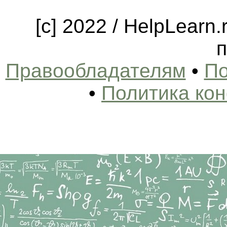
[c] 2022 / HelpLearn
п
Правообладателям
•
По
•
Политика ко