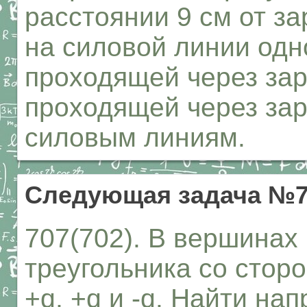
расстоянии 9 см от за
на силовой линии одн
проходящей через зар
проходящей через зар
силовым линиям.
Следующая задача №7
707(702). В вершинах
треугольника со стор
+q, +q и -q. Найти на