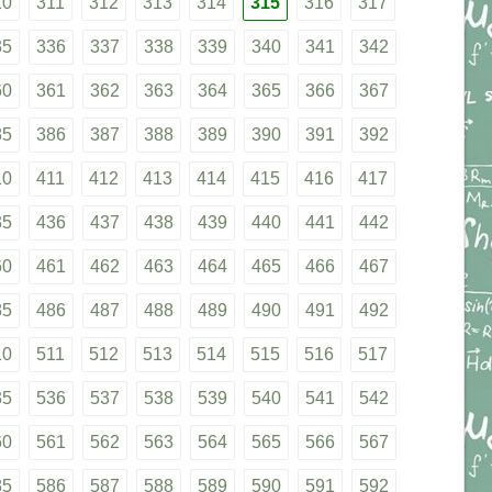
10
311
312
313
314
315
316
317
35
336
337
338
339
340
341
342
60
361
362
363
364
365
366
367
85
386
387
388
389
390
391
392
10
411
412
413
414
415
416
417
35
436
437
438
439
440
441
442
60
461
462
463
464
465
466
467
85
486
487
488
489
490
491
492
10
511
512
513
514
515
516
517
35
536
537
538
539
540
541
542
60
561
562
563
564
565
566
567
85
586
587
588
589
590
591
592