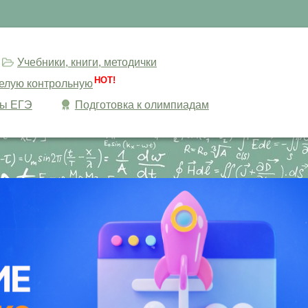
Учебники, книги, методички
HOT!
целую контрольную
сы ЕГЭ
Подготовка к олимпиадам