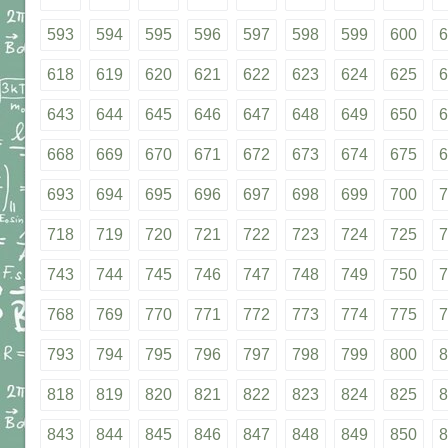
593
594
595
596
597
598
599
600
6
618
619
620
621
622
623
624
625
6
643
644
645
646
647
648
649
650
6
668
669
670
671
672
673
674
675
6
693
694
695
696
697
698
699
700
7
718
719
720
721
722
723
724
725
7
743
744
745
746
747
748
749
750
7
768
769
770
771
772
773
774
775
7
793
794
795
796
797
798
799
800
8
818
819
820
821
822
823
824
825
8
843
844
845
846
847
848
849
850
8