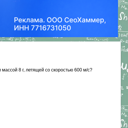
массой 8 г, летящей со скоростью 600 м/с?