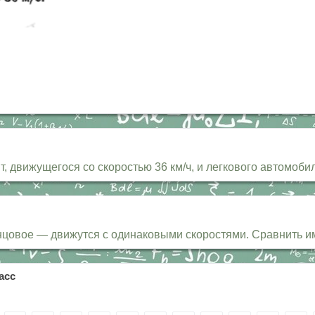
 движущегося со скоростью 36 км/ч, и легкового автомобиля
цовое — движутся с одинаковыми скоростями. Сравнить им
асс