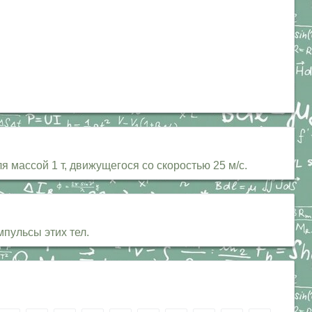
 массой 1 т, движущегося со скоростью 25 м/с.
пульсы этих тел.