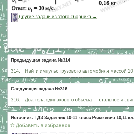
Другие задачи из этого сборника →
Предыдущая задача №314
314. Найти импульс грузового автомобиля массой 10 т,
Следующая задача №316
316. Два тела одинакового объема — стальное и свин
Источник: ГДЗ Задачник 10-11 класс Рымкевич 10,11 кл
☆
Добавить в избранное