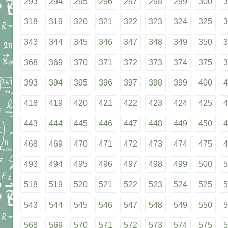
293
294
295
296
297
298
299
300
3
318
319
320
321
322
323
324
325
3
343
344
345
346
347
348
349
350
3
368
369
370
371
372
373
374
375
3
393
394
395
396
397
398
399
400
4
418
419
420
421
422
423
424
425
4
443
444
445
446
447
448
449
450
4
468
469
470
471
472
473
474
475
4
493
494
495
496
497
498
499
500
5
518
519
520
521
522
523
524
525
5
543
544
545
546
547
548
549
550
5
568
569
570
571
572
573
574
575
5