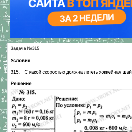
Задача №315
Условие
315. С какой скоростью должна лететь хоккейная шайб
Решение