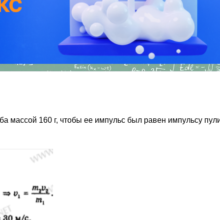
а массой 160 г, чтобы ее импульс был равен импульсу пули 