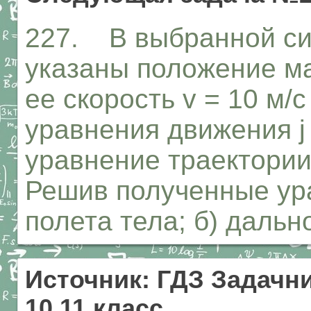
227. В выбранной сис
указаны положение ма
ее скорость v = 10 м/с
уравнения движения j х 
уравнение траектории 
Решив полученные ура
полета тела; б) дально
Источник: ГДЗ Задачни
10,11 класс