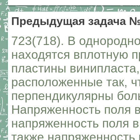
Предыдущая задача №
723(718). В однородн
находятся вплотную п
пластины винипласта,
расположенные так, ч
перпендикулярны бол
Напряженность поля в
напряженность поля в
также напряженность 