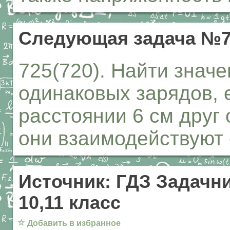
Следующая задача №7
725(720). Найти значе
одинаковых зарядов, 
расстоянии 6 см друг 
они взаимодействуют 
Источник: ГДЗ Задачни
10,11 класс
☆
Добавить в избранное