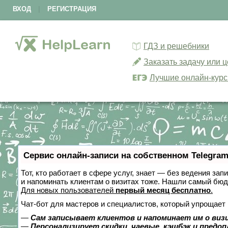
ВХОД
|
РЕГИСТРАЦИЯ
ГДЗ и решебники
Заказать задачу или 
Лучшие онлайн-кур
Сервис онлайн-записи на собственном Telegram
Тот, кто работает в сфере услуг, знает — без ведения зап
и напоминать клиентам о визитах тоже. Нашли самый бю
Для новых пользователей
первый месяц бесплатно
.
Чат-бот для мастеров и специалистов, который упрощает 
—
Сам записывает клиентов и напоминает им о виз
—
Персонализирует скидки, чаевые, кэшбэк и предо