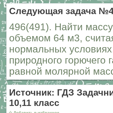
Следующая задача №4
496(491). Найти массу
объемом 64 м3, считая
нормальных условиях
природного горючего г
равной молярной масс
Источник: ГДЗ Задачни
10,11 класс
☆
Добавить в избранное