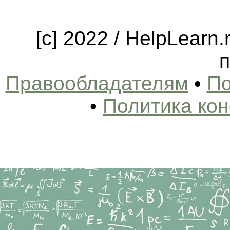
[c] 2022 / HelpLearn
п
Правообладателям
•
По
•
Политика ко