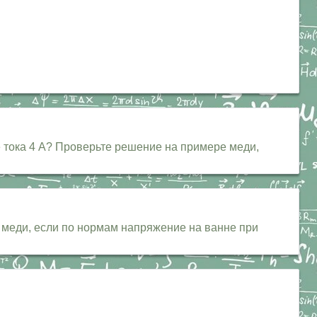
е тока 4 А? Проверьте решение на примере меди,
 меди, если по нормам напряжение на ванне при