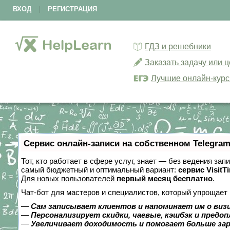
ВХОД
|
РЕГИСТРАЦИЯ
ГДЗ и решебники
Заказать задачу или 
Лучшие онлайн-кур
Сервис онлайн-записи на собственном Telegram
Тот, кто работает в сфере услуг, знает — без ведения за
самый бюджетный и оптимальный вариант:
сервис VisitT
Для новых пользователей
первый месяц бесплатно
.
Чат-бот для мастеров и специалистов, который упрощает 
—
Сам записывает клиентов и напоминает им о виз
—
Персонализирует скидки, чаевые, кэшбэк и предо
—
Увеличивает доходимость и помогает больше за