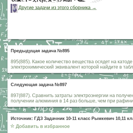
Другие задачи из этого сборника →
Предыдущая задача №895
895(885). Какое количество вещества осядет на катод
электрохимический эквивалент которой найдите в табл
Следующая задача №897
897(887). Сравнить затраты электроэнергии на получ
получении алюминия в 14 раз больше, чем при рафин
Источник: ГДЗ Задачник 10-11 класс Рымкевич 10,11 кл
☆
Добавить в избранное