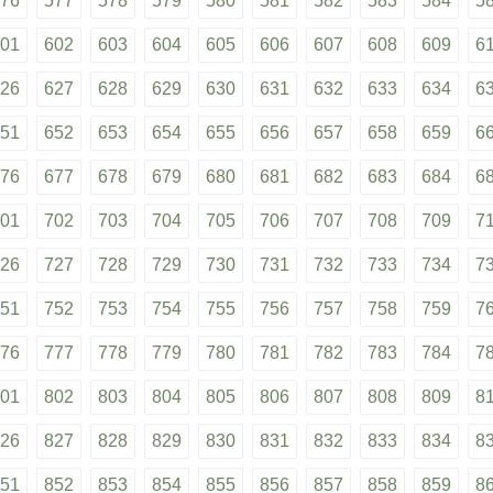
76
577
578
579
580
581
582
583
584
5
01
602
603
604
605
606
607
608
609
6
26
627
628
629
630
631
632
633
634
6
51
652
653
654
655
656
657
658
659
6
76
677
678
679
680
681
682
683
684
6
01
702
703
704
705
706
707
708
709
7
26
727
728
729
730
731
732
733
734
7
51
752
753
754
755
756
757
758
759
7
76
777
778
779
780
781
782
783
784
7
01
802
803
804
805
806
807
808
809
8
26
827
828
829
830
831
832
833
834
8
51
852
853
854
855
856
857
858
859
8