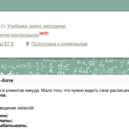
Учебники, книги, методички
HOT!
целую контрольную
сы ЕГЭ
Подготовка к олимпиадам
-боте
писи клиентов никуда. Мало того, что нужно видеть свое расписа
ime.
ведение записей:
ите;
платы;
рабатывать;