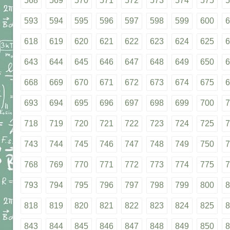
568
569
570
571
572
573
574
575
5
593
594
595
596
597
598
599
600
6
618
619
620
621
622
623
624
625
6
643
644
645
646
647
648
649
650
6
668
669
670
671
672
673
674
675
6
693
694
695
696
697
698
699
700
7
718
719
720
721
722
723
724
725
7
743
744
745
746
747
748
749
750
7
768
769
770
771
772
773
774
775
7
793
794
795
796
797
798
799
800
8
818
819
820
821
822
823
824
825
8
843
844
845
846
847
848
849
850
8