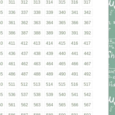
10
311
312
313
314
315
316
317
35
336
337
338
339
340
341
342
60
361
362
363
364
365
366
367
85
386
387
388
389
390
391
392
10
411
412
413
414
415
416
417
35
436
437
438
439
440
441
442
60
461
462
463
464
465
466
467
85
486
487
488
489
490
491
492
10
511
512
513
514
515
516
517
35
536
537
538
539
540
541
542
60
561
562
563
564
565
566
567