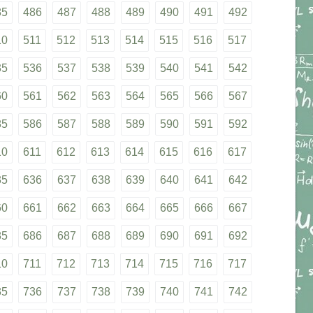
85
486
487
488
489
490
491
492
10
511
512
513
514
515
516
517
35
536
537
538
539
540
541
542
60
561
562
563
564
565
566
567
85
586
587
588
589
590
591
592
10
611
612
613
614
615
616
617
35
636
637
638
639
640
641
642
60
661
662
663
664
665
666
667
85
686
687
688
689
690
691
692
10
711
712
713
714
715
716
717
35
736
737
738
739
740
741
742