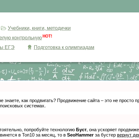
Учебники, книги, методички
HOT!
целую контрольную
сы ЕГЭ
Подготовка к олимпиадам
не знаете, как продвигать? Продвижение сайта – это не просто
 поисковых системах.
стоятельно, попробуйте технологию
Буст
, она ускоряет продвиж
винется в Топ10 за месяц, то в
SeoHammer
за бустер
вернут де