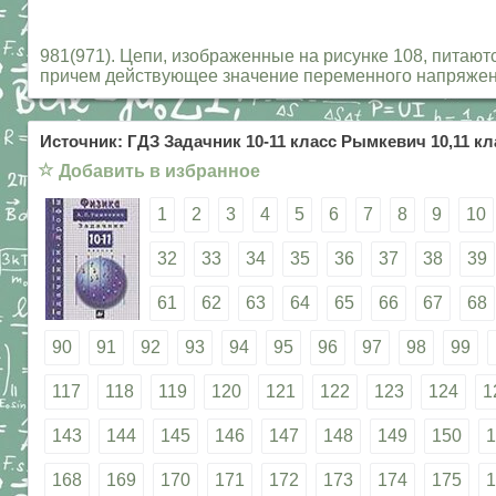
981(971). Цепи, изображенные на рисунке 108, питаютс
причем действующее значение переменного напряжени
Источник: ГДЗ Задачник 10-11 класс Рымкевич 10,11 кл
☆
Добавить в избранное
1
2
3
4
5
6
7
8
9
10
32
33
34
35
36
37
38
39
61
62
63
64
65
66
67
68
90
91
92
93
94
95
96
97
98
99
117
118
119
120
121
122
123
124
1
143
144
145
146
147
148
149
150
1
168
169
170
171
172
173
174
175
1