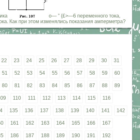
ника
о— ° {£>—6 переменного тока,
ка. Как при этом изменялись показания амперметра?
22
23
24
25
26
27
28
29
30
31
51
52
53
54
55
56
57
58
59
60
80
81
82
83
84
85
86
87
88
89
109
110
111
112
113
114
115
116
4
135
136
137
138
139
140
141
142
60
161
162
163
164
165
166
167
85
186
187
188
189
190
191
192