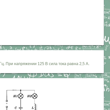
ц. При напряжении 125 В сила тока равна 2,5 А.