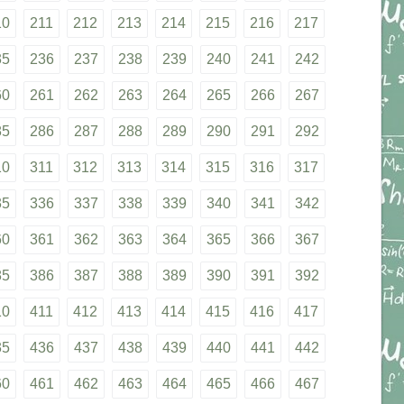
10
211
212
213
214
215
216
217
35
236
237
238
239
240
241
242
60
261
262
263
264
265
266
267
85
286
287
288
289
290
291
292
10
311
312
313
314
315
316
317
35
336
337
338
339
340
341
342
60
361
362
363
364
365
366
367
85
386
387
388
389
390
391
392
10
411
412
413
414
415
416
417
35
436
437
438
439
440
441
442
60
461
462
463
464
465
466
467