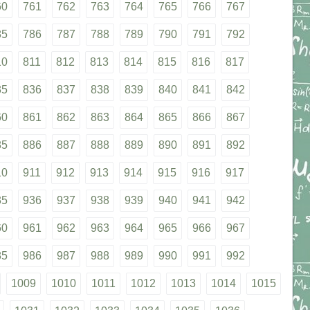
60
761
762
763
764
765
766
767
85
786
787
788
789
790
791
792
10
811
812
813
814
815
816
817
35
836
837
838
839
840
841
842
60
861
862
863
864
865
866
867
85
886
887
888
889
890
891
892
10
911
912
913
914
915
916
917
35
936
937
938
939
940
941
942
60
961
962
963
964
965
966
967
85
986
987
988
989
990
991
992
1009
1010
1011
1012
1013
1014
1015