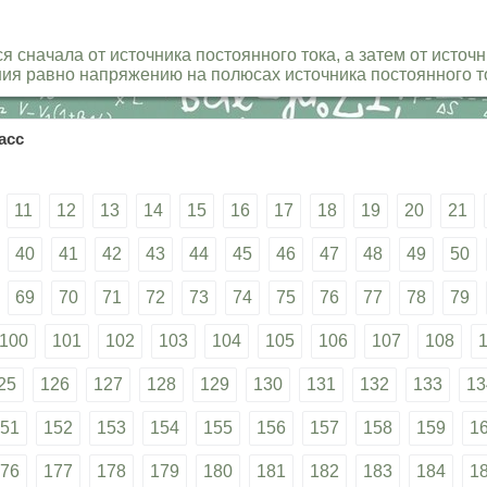
я сначала от источника постоянного тока, а затем от источ
я равно напряжению на полюсах источника постоянного то
асс
11
12
13
14
15
16
17
18
19
20
21
40
41
42
43
44
45
46
47
48
49
50
69
70
71
72
73
74
75
76
77
78
79
100
101
102
103
104
105
106
107
108
25
126
127
128
129
130
131
132
133
13
51
152
153
154
155
156
157
158
159
1
76
177
178
179
180
181
182
183
184
1