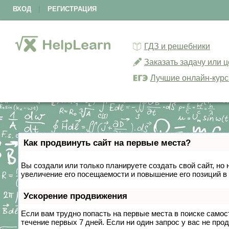
ВХОД
|
РЕГИСТРАЦИЯ
ГДЗ и решебники
Заказать задачу или 
Лучшие онлайн-кур
Как продвинуть сайт на первые места?
Вы создали или только планируете создать свой сайт, но 
увеличение его посещаемости и повышение его позиций в
Ускорение продвижения
Если вам трудно попасть на первые места в поиске само
течение первых 7 дней. Если ни один запрос у вас не прод