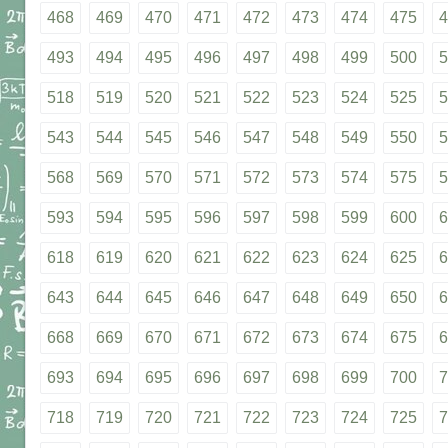
468
469
470
471
472
473
474
475
4
493
494
495
496
497
498
499
500
5
518
519
520
521
522
523
524
525
5
543
544
545
546
547
548
549
550
5
568
569
570
571
572
573
574
575
5
593
594
595
596
597
598
599
600
6
618
619
620
621
622
623
624
625
6
643
644
645
646
647
648
649
650
6
668
669
670
671
672
673
674
675
6
693
694
695
696
697
698
699
700
7
718
719
720
721
722
723
724
725
7