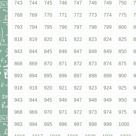
743
744
745
746
747
748
749
750
7
768
769
770
771
772
773
774
775
7
793
794
795
796
797
798
799
800
8
818
819
820
821
822
823
824
825
8
843
844
845
846
847
848
849
850
8
868
869
870
871
872
873
874
875
8
893
894
895
896
897
898
899
900
9
918
919
920
921
922
923
924
925
9
943
944
945
946
947
948
949
950
9
968
969
970
971
972
973
974
975
9
993
994
995
996
997
998
999
1000