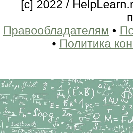
[c] 2022 / HelpLearn
п
Правообладателям
•
По
•
Политика ко