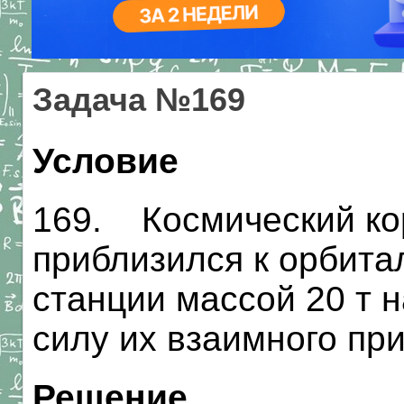
Задача №169
Условие
169. Космический кор
приблизился к орбита
станции массой 20 т н
силу их взаимного пр
Решение