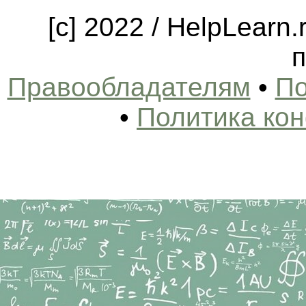
[c] 2022 / HelpLearn
п
Правообладателям
•
По
•
Политика ко