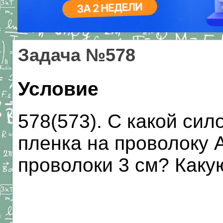
Задача №578
Условие
578(573). С какой си
пленка на проволоку А
проволоки 3 см? Каку