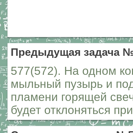
Предыдущая задача №
577(572). На одном к
мыльный пузырь и под
пламени горящей свеч
будет отклоняться при