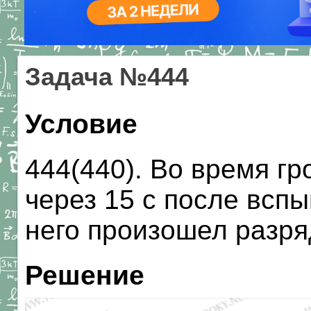
Задача №444
Условие
444(440). Во время г
через 15 с после вспы
него произошел разря
Решение