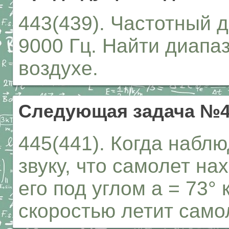
443(439). Частотный д
9000 Гц. Найти диапа
воздухе.
Следующая задача №4
445(441). Когда набл
звуку, что самолет на
его под углом а = 73° 
скоростью летит само