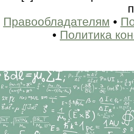
п
Правообладателям
•
По
•
Политика ко