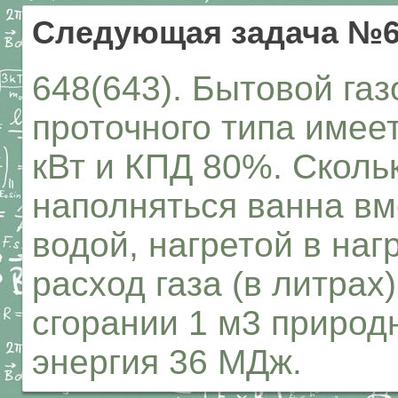
Следующая задача №6
648(643). Бытовой га
проточного типа имее
кВт и КПД 80%. Сколь
наполняться ванна вм
водой, нагретой в наг
расход газа (в литрах
сгорании 1 м3 природ
энергия 36 МДж.