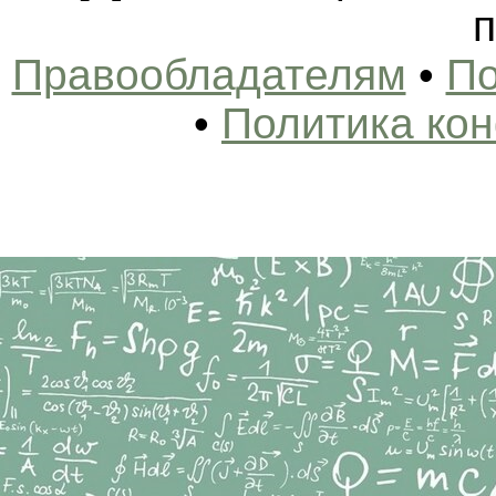
п
Правообладателям
•
По
•
Политика ко