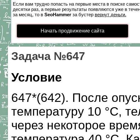
Если вам трудно попасть на первые места в поиске само
десятки раз, а первые результаты появляются уже в течен
за месяц, то в
SeoHammer
за бустер
вернут деньги.
Начать продвижение сайта
Задача №647
Условие
647*(642). После опу
температуру 10 °С, те
через некоторое врем
температура 40 °С. К