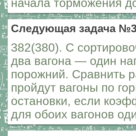
начала торможения до
Следующая задача №3
382(380). С сортиров
два вагона — один на
порожний. Сравнить р
пройдут вагоны по го
остановки, если коэ
для обоих вагонов од