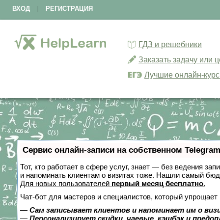
ВХОД
|
РЕГИСТРАЦИЯ
ГДЗ и решебники
Заказать задачу или 
Лучшие онлайн-кур
Сервис онлайн-записи на собственном Telegram
Тот, кто работает в сфере услуг, знает — без ведения зап
и напоминать клиентам о визитах тоже. Нашли самый бю
Для новых пользователей
первый месяц бесплатно
.
Чат-бот для мастеров и специалистов, который упрощает 
—
Сам записывает клиентов и напоминает им о виз
—
Персонализирует скидки, чаевые, кэшбэк и предо