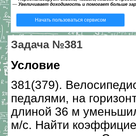
—
Увеличивает доходимость и помогает больше за
Начать пользоваться сервисом
Задача №381
Условие
381(379). Велосипедис
педалями, на горизон
длиной 36 м уменьшил
м/с. Найти коэффици