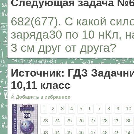
Следующая задача №6
682(677). С какой си
заряда30 по 10 нКл, 
3 см друг от друга?
Источник: ГДЗ Задачни
10,11 класс
☆
Добавить в избранное
1
2
3
4
5
6
7
8
9
10
23
24
25
26
27
28
29
30
43
44
45
46
47
48
49
50