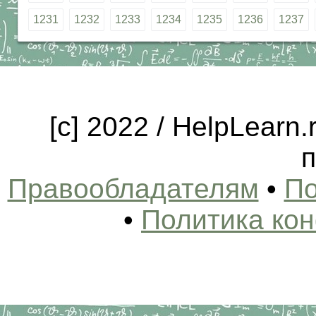
1231
1232
1233
1234
1235
1236
1237
[c] 2022 / HelpLearn
п
Правообладателям
•
По
•
Политика ко