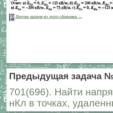
Другие задачи из этого сборника →
Предыдущая задача №
701(696). Найти напр
нКл в точках, удаленн