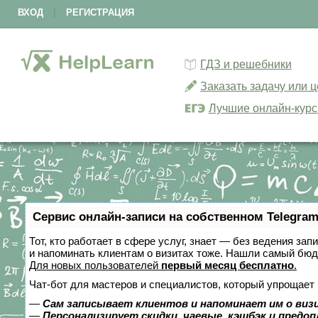
ВХОД
|
РЕГИСТРАЦИЯ
ГДЗ и решебники
Заказать задачу или 
Лучшие онлайн-кур
Сервис онлайн-записи на собственном Telegram
Тот, кто работает в сфере услуг, знает — без ведения зап
и напоминать клиентам о визитах тоже. Нашли самый бю
Для новых пользователей
первый месяц бесплатно
.
Чат-бот для мастеров и специалистов, который упрощает 
—
Сам записывает клиентов и напоминает им о виз
—
Персонализирует скидки, чаевые, кэшбэк и предо