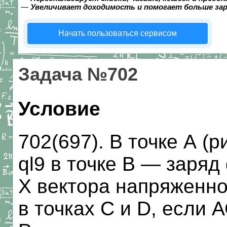
—
Увеличивает доходимость и помогает больше за
Начать пользоваться сервисом
Задача №702
Условие
702(697). В точке А (
ql9 в точке В — заряд
X вектора напряженно
в точках С и D, если А