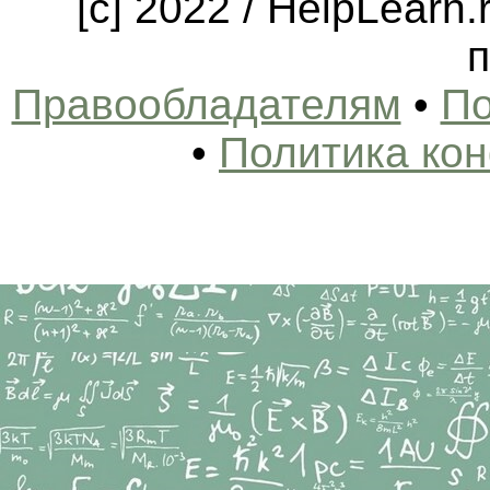
[c] 2022 / HelpLearn
п
Правообладателям
•
По
•
Политика ко