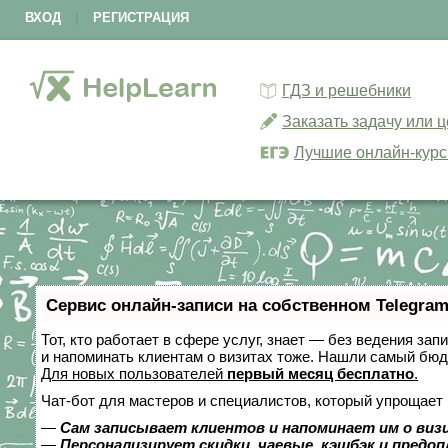
ВХОД
|
РЕГИСТРАЦИЯ
ГДЗ и решебники
Заказать задачу или 
Лучшие онлайн-кур
Сервис онлайн-записи на собственном Telegram
Тот, кто работает в сфере услуг, знает — без ведения зап
и напоминать клиентам о визитах тоже. Нашли самый бю
Для новых пользователей
первый месяц бесплатно
.
Чат-бот для мастеров и специалистов, который упрощает 
—
Сам записывает клиентов и напоминает им о виз
—
Персонализирует скидки, чаевые, кэшбэк и предо