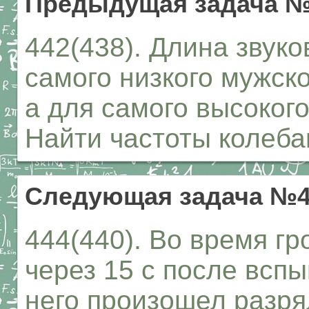
Предыдущая задача №
442(438). Длина звуко
самого низкого мужско
а для самого высокого
Найти частоты колеба
Следующая задача №4
444(440). Во время г
через 15 с после вспы
него произошел разря