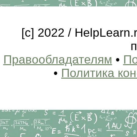
[c] 2022 / HelpLearn
п
Правообладателям
•
По
•
Политика ко