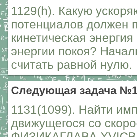
1129(h). Какую ускор
потенциалов должен п
кинетическая энергия 
энергии покоя? Начал
считать равной нулю.
Следующая задача №1
1131(1099). Найти имп
движущегося со скор
ФИЗИКАГЛАВА XVIС