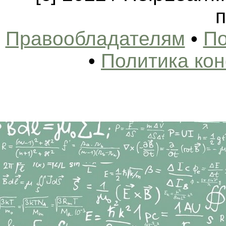
п
Правообладателям
•
По
•
Политика ко