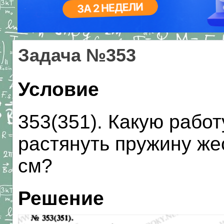
Задача №353
Условие
353(351). Какую рабо
растянуть пружину жес
см?
Решение