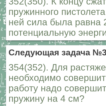
352(350). К концу сжа
пружинного пистолета
ней сила была равна 
потенциальную энерг
Следующая задача №3
354(352). Для растяж
необходимо совершить
работу надо совершит
пружину на 4 см?