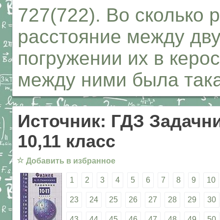
727(722). Во сколько 
расстояние между дву
погружении их в керо
между ними была така
Источник: ГДЗ Задачни
10,11 класс
☆
Добавить в избранное
1
2
3
4
5
6
7
8
9
10
23
24
25
26
27
28
29
30
43
44
45
46
47
48
49
50