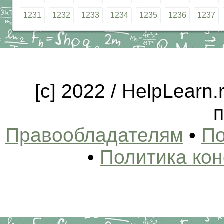
1231
1232
1233
1234
1235
1236
1237
[c] 2022 / HelpLearn
п
Правообладателям
•
По
•
Политика ко