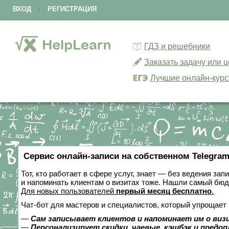
ВХОД
|
РЕГИСТРАЦИЯ
ГДЗ и решебники
Заказать задачу или 
Лучшие онлайн-кур
Сервис онлайн-записи на собственном Telegram
Тот, кто работает в сфере услуг, знает — без ведения зап
и напоминать клиентам о визитах тоже. Нашли самый бю
Для новых пользователей
первый месяц бесплатно
.
Чат-бот для мастеров и специалистов, который упрощает 
—
Сам записывает клиентов и напоминает им о виз
—
Персонализирует скидки, чаевые, кэшбэк и предо