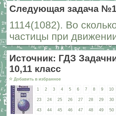
Следующая задача №1
1114(1082). Во скольк
частицы при движении
Источник: ГДЗ Задачни
10,11 класс
☆
Добавить в избранное
1
2
3
4
5
6
7
8
9
10
23
24
25
26
27
28
29
30
43
44
45
46
47
48
49
50