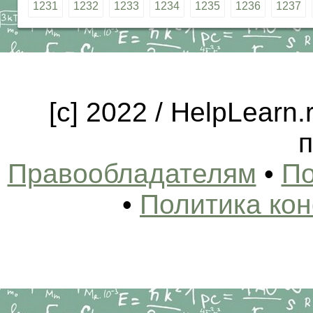
1231
1232
1233
1234
1235
1236
1237
[c] 2022 / HelpLearn
п
Правообладателям
•
По
•
Политика ко