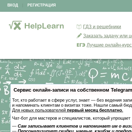
ВХОД
|
РЕГИСТРАЦИЯ
ГДЗ и решебники
Заказать задачу или 
Лучшие онлайн-кур
Сервис онлайн-записи на собственном Telegram
Тот, кто работает в сфере услуг, знает — без ведения зап
и напоминать клиентам о визитах тоже. Нашли самый бю
Для новых пользователей
первый месяц бесплатно
.
Чат-бот для мастеров и специалистов, который упрощает 
—
Сам записывает клиентов и напоминает им о виз
—
Персонализирует скидки, чаевые, кэшбэк и предо