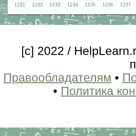
1231
1232
1233
1234
1235
1236
1237
[c] 2022 / HelpLearn
п
Правообладателям
•
По
•
Политика ко