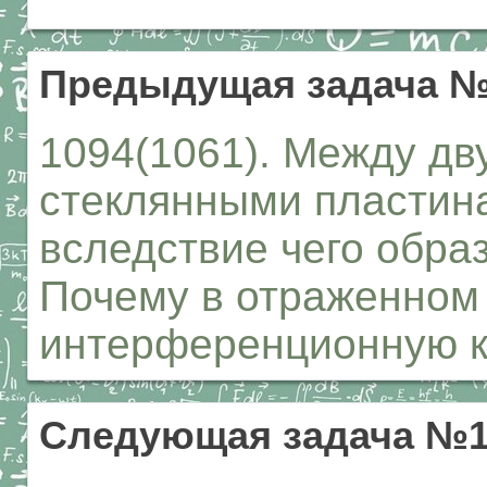
Предыдущая задача №
1094(1061). Между д
стеклянными пластина
вследствие чего обра
Почему в отраженном
интерференционную к
Следующая задача №1