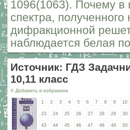
1096(1063). Почему в
спектра, полученного
дифракционной решет
наблюдается белая п
Источник: ГДЗ Задачни
10,11 класс
☆
Добавить в избранное
1
2
3
4
5
6
7
8
9
10
23
24
25
26
27
28
29
30
43
44
45
46
47
48
49
50