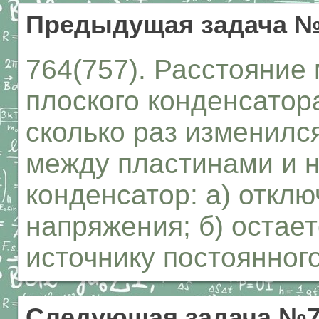
Предыдущая задача №
764(757). Расстояние
плоского конденсатора
сколько раз изменилс
между пластинами и н
конденсатор: а) отклю
напряжения; б) остае
источнику постоянног
Следующая задача №7