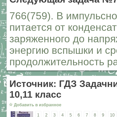
766(759). В импульс
питается от конденса
заряженного до напря
энергию вспышки и с
продолжительность ра
Источник: ГДЗ Задачни
10,11 класс
☆
Добавить в избранное
1
2
3
4
5
6
7
8
9
10