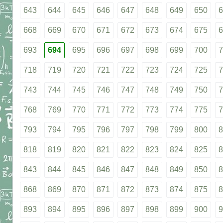
643
644
645
646
647
648
649
650
6
668
669
670
671
672
673
674
675
6
693
694
695
696
697
698
699
700
7
718
719
720
721
722
723
724
725
7
743
744
745
746
747
748
749
750
7
768
769
770
771
772
773
774
775
7
793
794
795
796
797
798
799
800
8
818
819
820
821
822
823
824
825
8
843
844
845
846
847
848
849
850
8
868
869
870
871
872
873
874
875
8
893
894
895
896
897
898
899
900
9