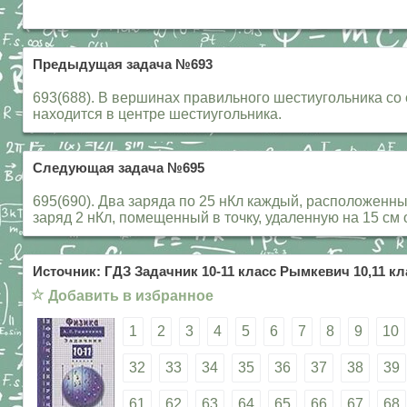
Предыдущая задача №693
693(688). В вершинах правильного шестиугольника со с
находится в центре шестиугольника.
Следующая задача №695
695(690). Два заряда по 25 нКл каждый, расположенные
заряд 2 нКл, помещенный в точку, удаленную на 15 с
Источник: ГДЗ Задачник 10-11 класс Рымкевич 10,11 кл
☆
Добавить в избранное
1
2
3
4
5
6
7
8
9
10
32
33
34
35
36
37
38
39
61
62
63
64
65
66
67
68