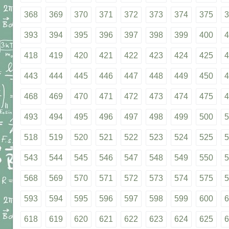
368
369
370
371
372
373
374
375
3
393
394
395
396
397
398
399
400
4
418
419
420
421
422
423
424
425
4
443
444
445
446
447
448
449
450
4
468
469
470
471
472
473
474
475
4
493
494
495
496
497
498
499
500
5
518
519
520
521
522
523
524
525
5
543
544
545
546
547
548
549
550
5
568
569
570
571
572
573
574
575
5
593
594
595
596
597
598
599
600
6
618
619
620
621
622
623
624
625
6