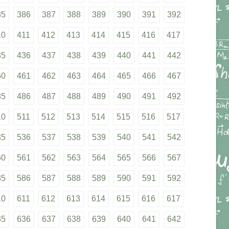
85
386
387
388
389
390
391
392
10
411
412
413
414
415
416
417
35
436
437
438
439
440
441
442
60
461
462
463
464
465
466
467
85
486
487
488
489
490
491
492
10
511
512
513
514
515
516
517
35
536
537
538
539
540
541
542
60
561
562
563
564
565
566
567
85
586
587
588
589
590
591
592
10
611
612
613
614
615
616
617
35
636
637
638
639
640
641
642