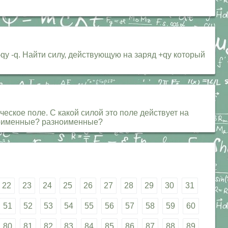
-qy -q. Найти силу, действующую на заряд +qy который
ческое поле. С какой силой это поле действует на
дноименные? разноименные?
22
23
24
25
26
27
28
29
30
31
51
52
53
54
55
56
57
58
59
60
80
81
82
83
84
85
86
87
88
89