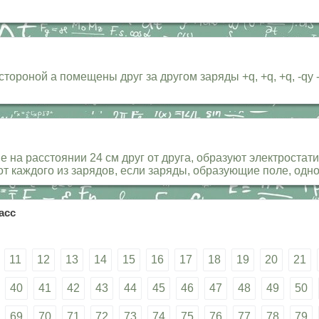
тороной а помещены друг за другом заряды +q, +q, +q, -qy 
 на расстоянии 24 см друг от друга, образуют электростати
м от каждого из зарядов, если заряды, образующие поле, о
асс
11
12
13
14
15
16
17
18
19
20
21
40
41
42
43
44
45
46
47
48
49
50
69
70
71
72
73
74
75
76
77
78
79