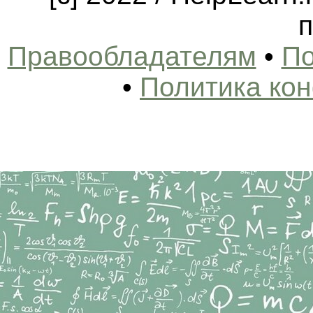
п
Правообладателям
•
По
•
Политика ко