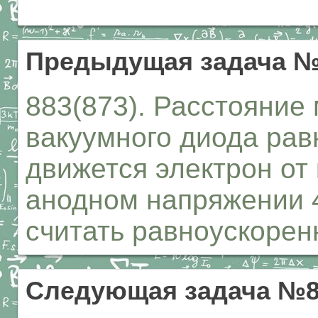
Предыдущая задача №
883(873). Расстояние
вакуумного диода рав
движется электрон от 
анодном напряжении 
считать равноускорен
Следующая задача №8