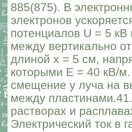
885(875). В электронн
электронов ускоряетс
потенциалов U = 5 кВ
между вертикально о
длиной х = 5 см, нап
которыми Е = 40 кВ/м
смещение у луча на в
между пластинами.41.
растворах и расплава
Электрический ток в г