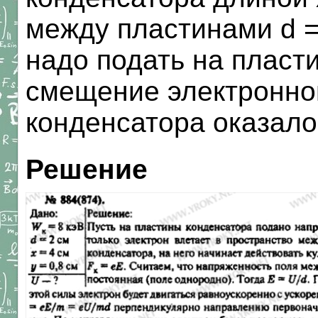
между пластинами d =
надо подать на пласт
смещение электронног
конденсатора оказало
Решение