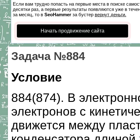
Если вам трудно попасть на первые места в поиске само
десятки раз, а первые результаты появляются уже в течен
за месяц, то в
SeoHammer
за бустер
вернут деньги.
Начать продвижение сайта
Задача №884
Условие
884(874). В электронн
электронов с кинетич
движется между плас
конденсатора длиной 