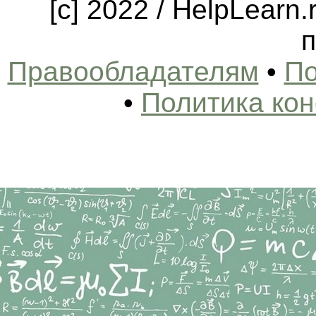
[c] 2022 / HelpLearn
п
Правообладателям
•
По
•
Политика ко