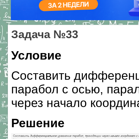
Задача №33
Условие
Составить дифференц
парабол с осью, пара
через начало координа
Решение