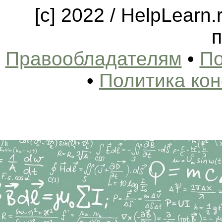
[c] 2022 / HelpLearn
п
Правообладателям
•
По
•
Политика ко