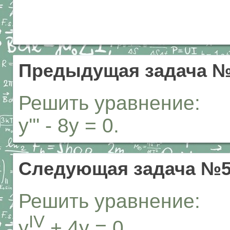
Предыдущая задача №
Решить уравнение:
y''' - 8y = 0.
Следующая задача №5
Решить уравнение:
IV
y
+ 4y = 0.