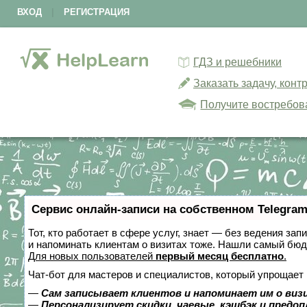
ВХОД
|
РЕГИСТРАЦИЯ
ГДЗ и решебники
Заказать задачу, кон
Получите востребов
Сервис онлайн-записи на собственном Telegram
Тот, кто работает в сфере услуг, знает — без ведения зап
и напоминать клиентам о визитах тоже. Нашли самый бю
Для новых пользователей
первый месяц бесплатно
.
Чат-бот для мастеров и специалистов, который упрощает 
—
Сам записывает клиентов и напоминает им о виз
—
Персонализирует скидки, чаевые, кэшбэк и предо