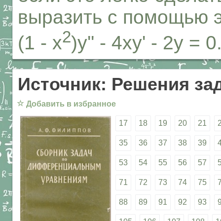
выразить с помощью 
2
(1 - x
)y'' - 4xy' - 2y = 0
Источник: Решения за
☆
Добавить в избранное
17
18
19
20
21
35
36
37
38
39
53
54
55
56
57
71
72
73
74
75
88
89
91
92
93