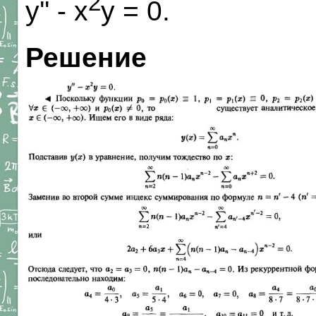
2
y'' - x
y = 0.
Решение