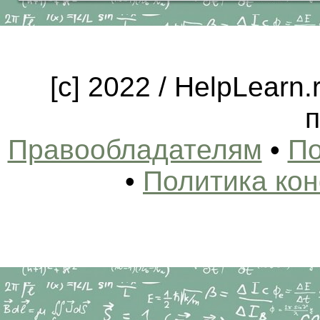
[c] 2022 / HelpLearn
п
Правообладателям
•
По
•
Политика ко