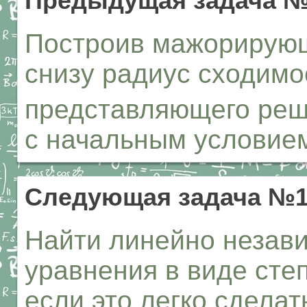
Предыдущая задача №
Построив мажорирующ
снизу радиус сходимо
представляющего реше
с начальным условием 
Следующая задача №1
Найти линейно незав
уравнения в виде сте
если это легко сделат