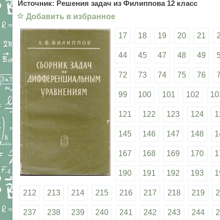
Источник: Решения задач из Филиппова 12 класс
☆
Добавить в избранное
17
18
19
20
21
44
45
47
48
49
72
73
74
75
76
99
100
101
102
10
121
122
123
124
1
145
146
147
148
1
167
168
169
170
1
190
191
192
193
1
212
213
214
215
216
217
218
219
2
237
238
239
240
241
242
243
244
2