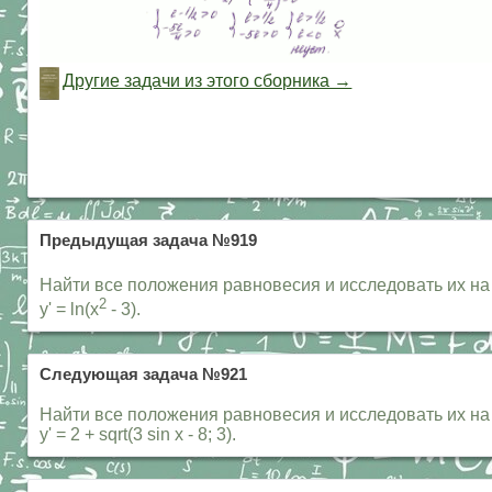
Другие задачи из этого сборника →
Предыдущая задача №919
Найти все положения равновесия и исследовать их на уст
2
y' = ln(x
- 3).
Следующая задача №921
Найти все положения равновесия и исследовать их на уст
y' = 2 + sqrt(3 sin x - 8; 3).