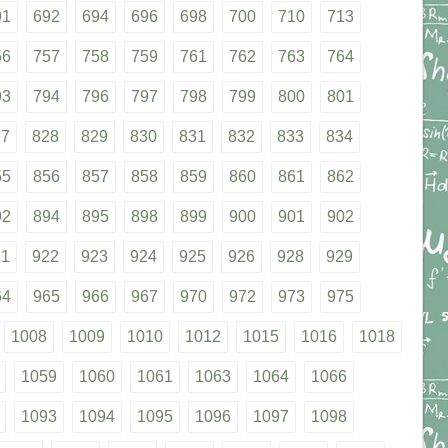
91
692
694
696
698
700
710
713
56
757
758
759
761
762
763
764
93
794
796
797
798
799
800
801
27
828
829
830
831
832
833
834
55
856
857
858
859
860
861
862
92
894
895
898
899
900
901
902
21
922
923
924
925
926
928
929
64
965
966
967
970
972
973
975
1008
1009
1010
1012
1015
1016
1018
1059
1060
1061
1063
1064
1066
1093
1094
1095
1096
1097
1098