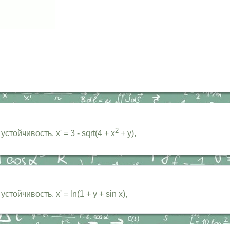
2
ойчивость. x' = 3 - sqrt(4 + x
+ y),
ойчивость. x' = ln(1 + y + sin x),