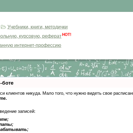
Учебники, книги, методички
HOT!
трольную, курсовую, реферат
анную интернет-профессию
-боте
писи клиентов никуда. Мало того, что нужно видеть свое расписа
ime.
ведение записей:
ите;
платы;
рабатывать;