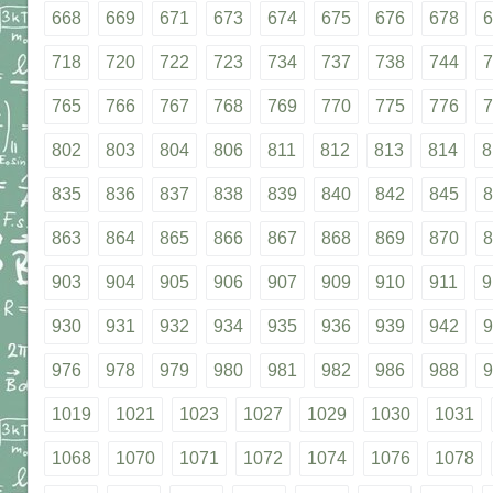
668
669
671
673
674
675
676
678
6
718
720
722
723
734
737
738
744
7
765
766
767
768
769
770
775
776
7
802
803
804
806
811
812
813
814
8
835
836
837
838
839
840
842
845
8
863
864
865
866
867
868
869
870
8
903
904
905
906
907
909
910
911
9
930
931
932
934
935
936
939
942
9
976
978
979
980
981
982
986
988
9
1019
1021
1023
1027
1029
1030
1031
1068
1070
1071
1072
1074
1076
1078