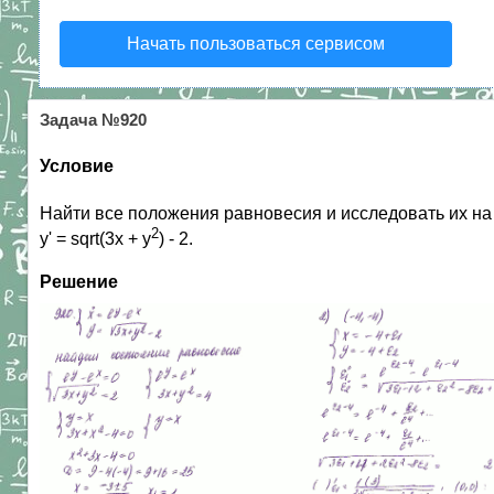
Начать пользоваться сервисом
Задача №920
Условие
Найти все положения равновесия и исследовать их на у
2
y' = sqrt(3x + y
) - 2.
Решение