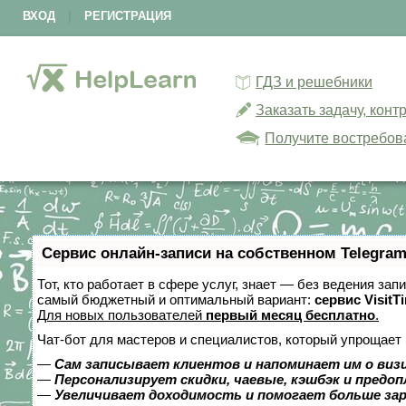
ВХОД
|
РЕГИСТРАЦИЯ
ГДЗ и решебники
Заказать задачу, кон
Получите востребов
Сервис онлайн-записи на собственном Telegram
Тот, кто работает в сфере услуг, знает — без ведения за
самый бюджетный и оптимальный вариант:
сервис VisitT
Для новых пользователей
первый месяц бесплатно
.
Чат-бот для мастеров и специалистов, который упрощает 
—
Сам записывает клиентов и напоминает им о виз
—
Персонализирует скидки, чаевые, кэшбэк и предо
—
Увеличивает доходимость и помогает больше за