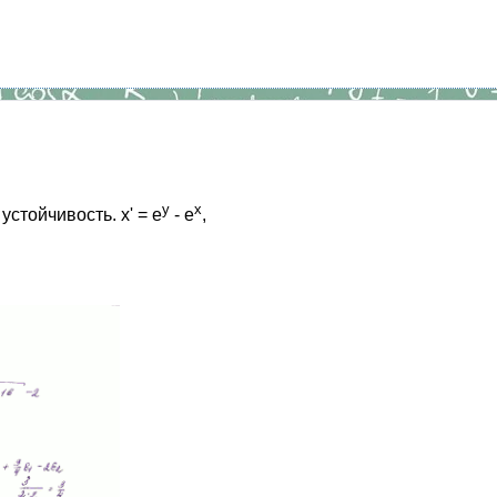
y
x
стойчивость. x' = e
- e
,