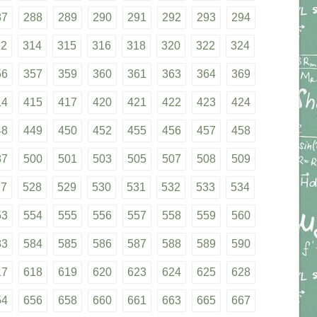
87
288
289
290
291
292
293
294
12
314
315
316
318
320
322
324
56
357
359
360
361
363
364
369
14
415
417
420
421
422
423
424
48
449
450
452
455
456
457
458
87
500
501
503
505
507
508
509
27
528
529
530
531
532
533
534
53
554
555
556
557
558
559
560
83
584
585
586
587
588
589
590
17
618
619
620
623
624
625
628
54
656
658
660
661
663
665
667