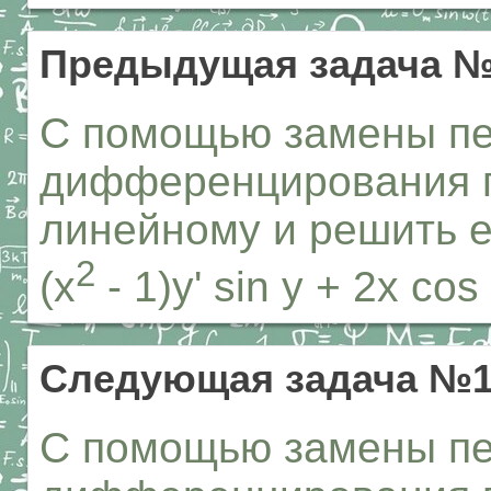
Предыдущая задача №
С помощью замены п
дифференцирования п
линейному и решить е
2
(x
- 1)y' sin y + 2x cos
Следующая задача №1
С помощью замены п