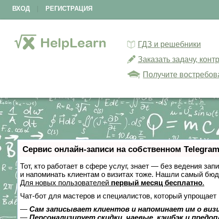
ВХОД
|
РЕГИСТРАЦИЯ
ГДЗ и решебники
Заказать задачу, кон
Получите востребов
Сервис онлайн-записи на собственном Telegram
Тот, кто работает в сфере услуг, знает — без ведения зап
и напоминать клиентам о визитах тоже. Нашли самый бю
Для новых пользователей
первый месяц бесплатно
.
Чат-бот для мастеров и специалистов, который упрощает 
—
Сам записывает клиентов и напоминает им о виз
—
Персонализирует скидки, чаевые, кэшбэк и предо