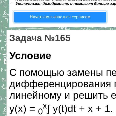
—
Увеличивает доходимость и помогает больше за
Начать пользоваться сервисом
Задача №165
Условие
С помощью замены п
дифференцирования п
линейному и решить е
x
y(x) =
∫ y(t)dt + x + 1.
0