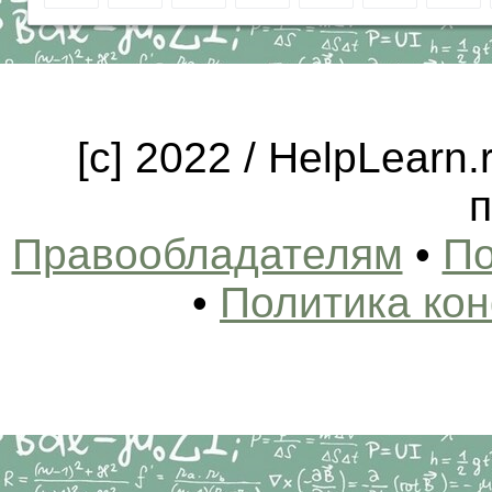
[c] 2022 / HelpLearn
п
Правообладателям
•
По
•
Политика ко