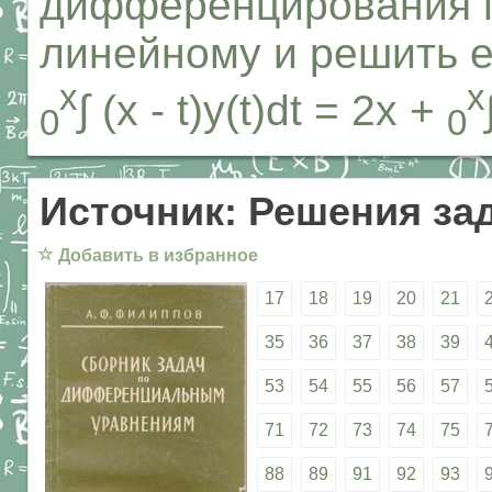
дифференцирования п
линейному и решить е
x
x
∫ (x - t)y(t)dt = 2x +
0
0
Источник: Решения за
☆
Добавить в избранное
17
18
19
20
21
35
36
37
38
39
53
54
55
56
57
71
72
73
74
75
88
89
91
92
93