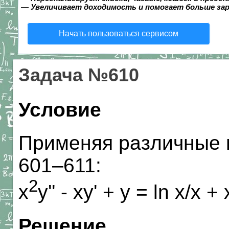
—
Увеличивает доходимость и помогает больше за
Начать пользоваться сервисом
Задача №610
Условие
Применяя различные 
601–611:
2
x
y'' - xy' + y = ln x/x + 
Решение