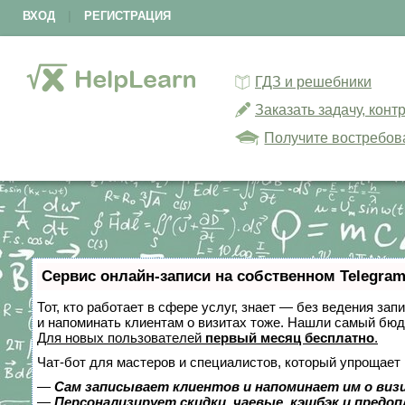
ВХОД
|
РЕГИСТРАЦИЯ
ГДЗ и решебники
Заказать задачу, кон
Получите востребов
Сервис онлайн-записи на собственном Telegram
Тот, кто работает в сфере услуг, знает — без ведения зап
и напоминать клиентам о визитах тоже. Нашли самый бю
Для новых пользователей
первый месяц бесплатно
.
Чат-бот для мастеров и специалистов, который упрощает 
—
Сам записывает клиентов и напоминает им о виз
—
Персонализирует скидки, чаевые, кэшбэк и предо