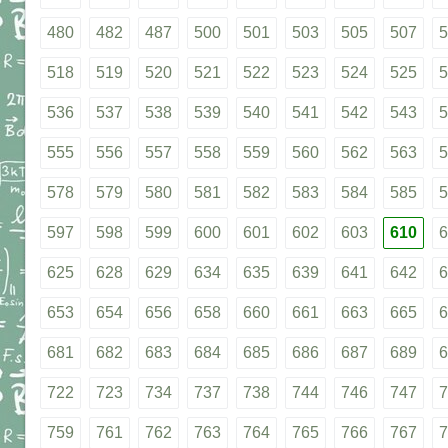
480
482
487
500
501
503
505
507
5
518
519
520
521
522
523
524
525
5
536
537
538
539
540
541
542
543
5
555
556
557
558
559
560
562
563
5
578
579
580
581
582
583
584
585
5
597
598
599
600
601
602
603
610
6
625
628
629
634
635
639
641
642
6
653
654
656
658
660
661
663
665
6
681
682
683
684
685
686
687
689
6
722
723
734
737
738
744
746
747
7
759
761
762
763
764
765
766
767
7