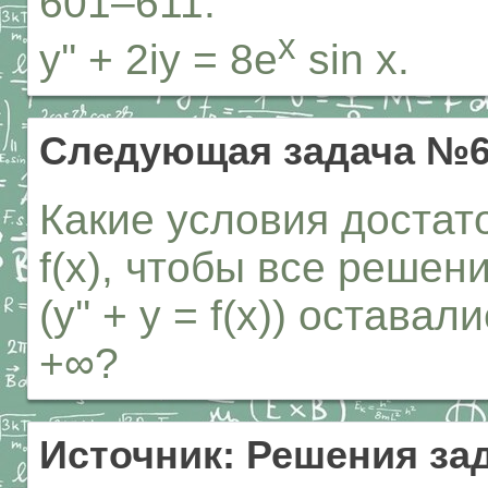
601–611:
x
y'' + 2iy = 8e
sin x.
Следующая задача №6
Какие условия достат
f(x), чтобы все решен
(y'' + y = f(x)) остав
+∞?
Источник: Решения за