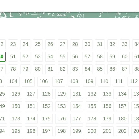
22
23
24
25
26
27
28
30
31
32
33
3
50
51
52
53
54
55
56
57
58
59
60
6
77
78
79
80
81
82
83
84
85
86
87
8
3
104
105
106
107
108
109
110
111
112
25
126
127
128
129
131
132
133
134
13
49
150
151
152
153
154
155
156
157
15
71
173
174
175
176
177
178
179
180
18
94
195
196
197
198
199
200
201
202
20