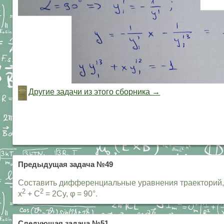
Другие задачи из этого сборника →
Предыдущая задача №49
Составить дифференциальные уравнения траекторий, 
2
2
x
+ C
= 2Cy, φ = 90°.
Следующая задача №51