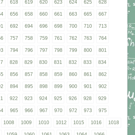
17
618
619
620
623
624
625
628
54
656
658
660
661
663
665
667
91
692
694
696
698
700
710
713
56
757
758
759
761
762
763
764
93
794
796
797
798
799
800
801
27
828
829
830
831
832
833
834
55
856
857
858
859
860
861
862
92
894
895
898
899
900
901
902
21
922
923
924
925
926
928
929
64
965
966
967
970
972
973
975
1008
1009
1010
1012
1015
1016
1018
1059
1060
1061
1063
1064
1066