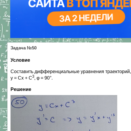
Задача №50
Условие
Составить дифференциальные уравнения траекторий, 
3
y = Cx + C
, φ = 90°.
Решение