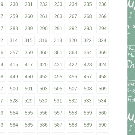
29
230
231
232
233
234
235
236
57
259
260
261
263
267
268
269
87
288
289
290
291
292
293
294
12
314
315
316
318
320
322
324
56
357
359
360
361
363
364
369
14
415
417
420
421
422
423
424
48
449
450
452
455
456
457
458
87
500
501
503
505
507
508
509
27
528
529
530
531
532
533
534
53
554
555
556
557
558
559
560
83
584
585
586
587
588
589
590