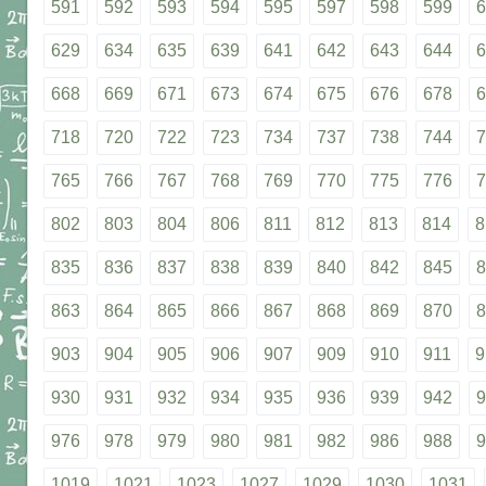
591
592
593
594
595
597
598
599
6
629
634
635
639
641
642
643
644
6
668
669
671
673
674
675
676
678
6
718
720
722
723
734
737
738
744
7
765
766
767
768
769
770
775
776
7
802
803
804
806
811
812
813
814
8
835
836
837
838
839
840
842
845
8
863
864
865
866
867
868
869
870
8
903
904
905
906
907
909
910
911
9
930
931
932
934
935
936
939
942
9
976
978
979
980
981
982
986
988
9
1019
1021
1023
1027
1029
1030
1031