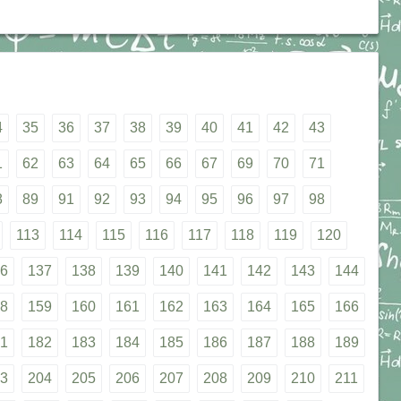
4
35
36
37
38
39
40
41
42
43
1
62
63
64
65
66
67
69
70
71
8
89
91
92
93
94
95
96
97
98
113
114
115
116
117
118
119
120
6
137
138
139
140
141
142
143
144
8
159
160
161
162
163
164
165
166
1
182
183
184
185
186
187
188
189
3
204
205
206
207
208
209
210
211