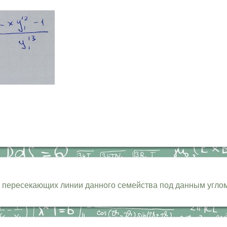
пересекающих линии данного семейства под данным углом