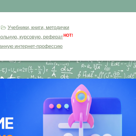
Учебники, книги, методички
HOT!
трольную, курсовую, реферат
анную интернет-профессию