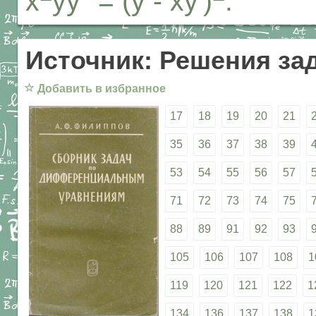
x
yy'' = (y - xy')
.
Источник: Решения за
☆
Добавить в избранное
17
18
19
20
21
35
36
37
38
39
53
54
55
56
57
71
72
73
74
75
88
89
91
92
93
105
106
107
108
1
119
120
121
122
1
134
136
137
138
1