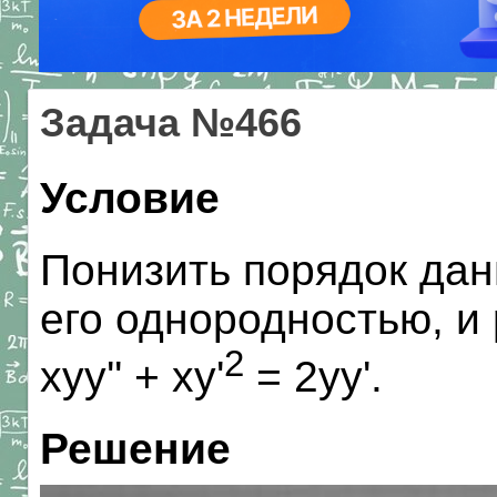
Задача №466
Условие
Понизить порядок дан
его однородностью, и
2
xyy'' + xy'
= 2yy'.
Решение