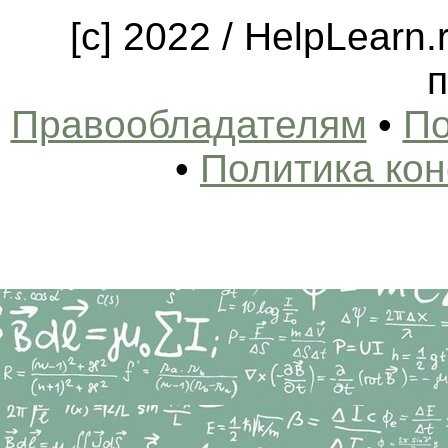
[c] 2022 / HelpLearn
п
Правообладателям
•
По
•
Политика ко