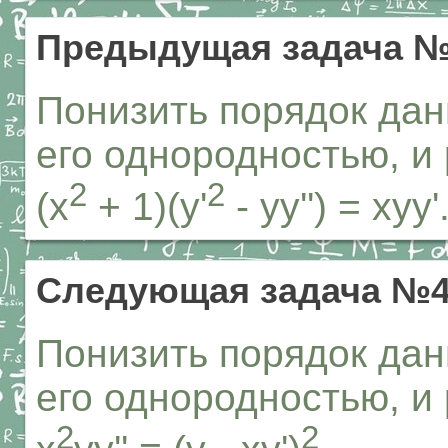
Предыдущая задача №
Понизить порядок дан
его однородностью, и
2
2
(x
+ 1)(y'
- yy'') = xyy'
Следующая задача №4
Понизить порядок дан
его однородностью, и
2
2