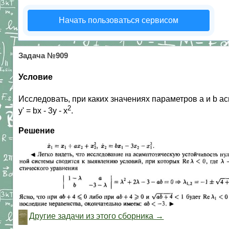
Начать пользоваться сервисом
Задача №909
Условие
Исследовать, при каких значениях параметров a и b ас
2
y' = bx - 3y - x
.
Решение
Другие задачи из этого сборника →