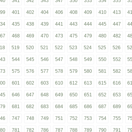
40
341
342
343
347
350
353
354
355
3
99
401
402
404
406
408
409
410
413
4
34
435
438
439
441
443
444
445
447
4
67
468
469
470
473
475
479
480
482
4
18
519
520
521
522
523
524
525
526
5
43
544
545
546
547
548
549
550
552
5
73
575
576
577
578
579
580
581
582
5
00
601
602
603
610
612
613
615
616
6
45
646
647
648
649
650
651
652
653
6
79
681
682
683
684
685
686
687
689
6
46
747
748
749
751
752
753
754
755
7
80
781
782
786
787
788
789
790
791
7