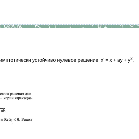
2
имптотически устойчиво нулевое решение. x' = x + ay + y
,