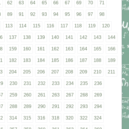
1
62
63
64
65
66
67
69
70
71
8
89
91
92
93
94
95
96
97
98
113
114
115
116
117
118
119
120
6
137
138
139
140
141
142
143
144
8
159
160
161
162
163
164
165
166
1
182
183
184
185
186
187
188
189
3
204
205
206
207
208
209
210
211
29
230
231
232
233
234
235
236
57
259
260
261
263
267
268
269
87
288
289
290
291
292
293
294
12
314
315
316
318
320
322
324