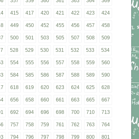
56
357
359
360
361
363
364
369
14
415
417
420
421
422
423
424
48
449
450
452
455
456
457
458
87
500
501
503
505
507
508
509
27
528
529
530
531
532
533
534
53
554
555
556
557
558
559
560
83
584
585
586
587
588
589
590
17
618
619
620
623
624
625
628
54
656
658
660
661
663
665
667
91
692
694
696
698
700
710
713
56
757
758
759
761
762
763
764
93
794
796
797
798
799
800
801