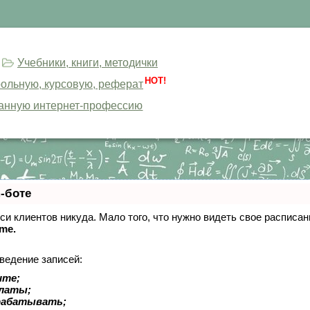
Учебники, книги, методички
HOT!
трольную, курсовую, реферат
анную интернет-профессию
-боте
писи клиентов никуда. Мало того, что нужно видеть свое расписа
ime.
ведение записей:
ите;
платы;
рабатывать;