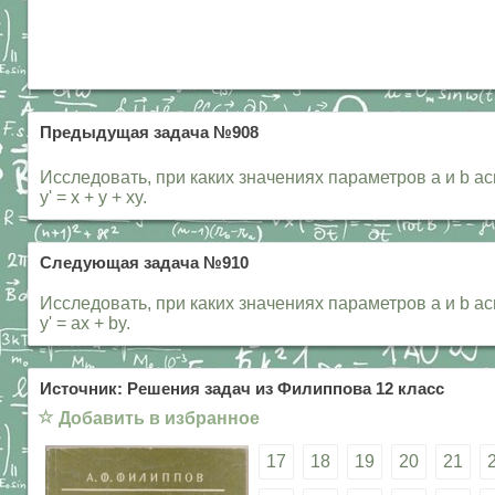
Предыдущая задача №908
Исследовать, при каких значениях параметров a и b аси
y' = x + y + xy.
Следующая задача №910
Исследовать, при каких значениях параметров a и b аси
y' = ax + by.
Источник: Решения задач из Филиппова 12 класс
☆
Добавить в избранное
17
18
19
20
21