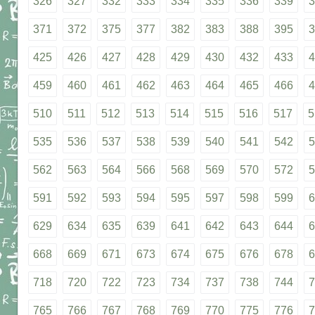
326
327
332
333
334
335
336
339
3
371
372
375
377
382
383
388
395
3
425
426
427
428
429
430
432
433
4
459
460
461
462
463
464
465
466
4
510
511
512
513
514
515
516
517
5
535
536
537
538
539
540
541
542
5
562
563
564
566
568
569
570
572
5
591
592
593
594
595
597
598
599
6
629
634
635
639
641
642
643
644
6
668
669
671
673
674
675
676
678
6
718
720
722
723
734
737
738
744
7
765
766
767
768
769
770
775
776
7