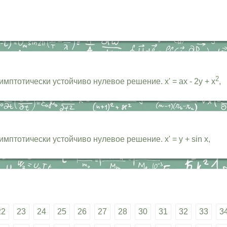
2
мптотически устойчиво нулевое решение. x' = ax - 2y + x
,
мптотически устойчиво нулевое решение. x' = y + sin x,
22
23
24
25
26
27
28
30
31
32
33
3