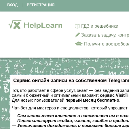
ВХОД
|
РЕГИСТРАЦИЯ
ГДЗ и решебники
Заказать задачу, кон
Получите востребов
Сервис онлайн-записи на собственном Telegram
Тот, кто работает в сфере услуг, знает — без ведения за
самый бюджетный и оптимальный вариант:
сервис VisitT
Для новых пользователей
первый месяц бесплатно
.
Чат-бот для мастеров и специалистов, который упрощает 
—
Сам записывает клиентов и напоминает им о виз
—
Персонализирует скидки, чаевые, кэшбэк и предо
—
Увеличивает доходимость и помогает больше за